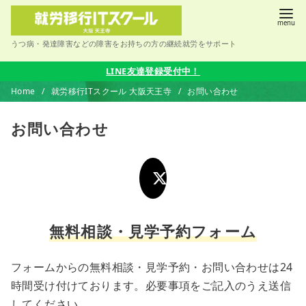
うつ病・発達障害などの障害をお持ちの方の継続就労をサポート
コ
LINE友達登録受付中！
ン
Home
就労移行ITスクール 大阪天王寺
お問い合わせ
テ
ン
お問い合わせ
ツ
へ
移
動
無料相談・見学予約フォーム
フォームからの無料相談・見学予約・お問い合わせは24
時間受け付けております。必要事項をご記入のうえ送信
してください。